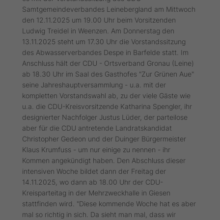
Samtgemeindeverbandes Leinebergland am Mittwoch
den 12.11.2025 um 19.00 Uhr beim Vorsitzenden
Ludwig Treidel in Weenzen. Am Donnerstag den
13.11.2025 steht um 17.30 Uhr die Vorstandssitzung
des Abwasserverbandes Despe in Barfelde statt. Im
Anschluss hält der CDU - Ortsverband Gronau (Leine)
ab 18.30 Uhr im Saal des Gasthofes "Zur Grünen Aue"
seine Jahreshauptversammlung - u.a. mit der
kompletten Vorstandswahl ab, zu der viele Gäste wie
u.a. die CDU-Kreisvorsitzende Katharina Spengler, ihr
designierter Nachfolger Justus Lüder, der parteilose
aber für die CDU antretende Landratskandidat
Christopher Gedeon und der Duinger Bürgermeister
Klaus Krumfuss - um nur einige zu nennen - ihr
Kommen angekündigt haben. Den Abschluss dieser
intensiven Woche bildet dann der Freitag der
14.11.2025, wo dann ab 18.00 Uhr der CDU-
Kreisparteitag in der Mehrzweckhalle in Giesen
stattfinden wird. "Diese kommende Woche hat es aber
mal so richtig in sich. Da sieht man mal, dass wir