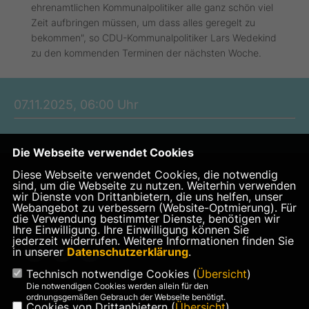
ehrenamtlichen Kommunalpolitiker alle ganz schön viel
Zeit aufbringen müssen, um dass alles geregelt zu
bekommen", so CDU-Kommunalpolitiker Lars Wedekind
zu den kommenden Terminen der nächsten Woche.
07.11.2025, 06:00 Uhr
Die Webseite verwendet Cookies
Diese Webseite verwendet Cookies, die notwendig
Website von Lars Wedekind, Mitglied im Rat der Stadt
sind, um die Webseite zu nutzen. Weiterhin verwenden
wir Dienste von Drittanbietern, die uns helfen, unser
Gronau (Leine) und im Rat der Samtgemeinde
Webangebot zu verbessern (Website-Optmierung). Für
Leinebergland
die Verwendung bestimmter Dienste, benötigen wir
Ihre Einwilligung. Ihre Einwilligung können Sie
jederzeit widerrufen. Weitere Informationen finden Sie
in unserer
Datenschutzerklärung
.
Technisch notwendige Cookies (
Übersicht
)
Die notwendigen Cookies werden allein für den
ordnungsgemäßen Gebrauch der Webseite benötigt.
Cookies von Drittanbietern (
Übersicht
)