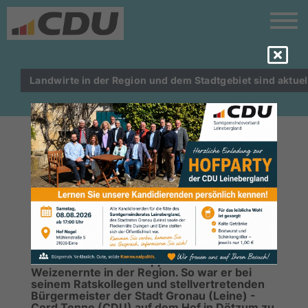
Landwirte in der Region und dem Stadtgebiet sind aktuel
LARS WEDEKIND DANKT DEN
LANDWIRTEN FÜR IHRE
WERTVOLLE ARBEIT
Am Samstagmorgen durfte Lars Wedekind
einmal kurz reinschnuppern bei der
Weizenernte in der Region. So war er bei
seinem Ratskollegen und stellvertretenden
Bürgermeister der Stadt Gronau (Leine) -
Cord Tenne (CDU) auf dem Hof in Dötzum zu