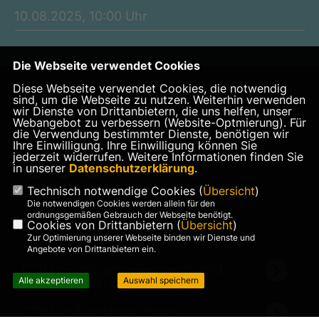
10.08.2025, 10:00 Uhr
Die Webseite verwendet Cookies
Diese Webseite verwendet Cookies, die notwendig
Website von Lars Wedekind, Mitglied im Rat der Stadt
sind, um die Webseite zu nutzen. Weiterhin verwenden
wir Dienste von Drittanbietern, die uns helfen, unser
Gronau (Leine) und im Rat der Samtgemeinde
Webangebot zu verbessern (Website-Optmierung). Für
Leinebergland
die Verwendung bestimmter Dienste, benötigen wir
Ihre Einwilligung. Ihre Einwilligung können Sie
jederzeit widerrufen. Weitere Informationen finden Sie
in unserer
Datenschutzerklärung
.
Technisch notwendige Cookies (
Übersicht
)
Die notwendigen Cookies werden allein für den
ordnungsgemäßen Gebrauch der Webseite benötigt.
Cookies von Drittanbietern (
Übersicht
)
Zur Optimierung unserer Webseite binden wir Dienste und
IMPRESSUM
DATENSCHUTZ
KONTAKT
Angebote von Drittanbietern ein.
CDU-Samtgemeindeverband
Leinebergland
Alle akzeptieren
Auswahl speichern
CDU in Niedersachsen