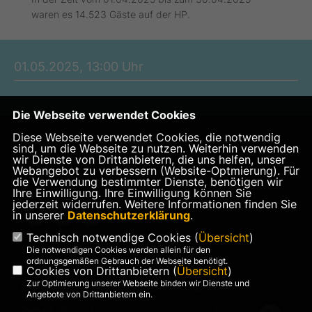
waren es 14.523 Gäste auf der HP.
01.05.2025, 13:00 Uhr
Die Webseite verwendet Cookies
Diese Webseite verwendet Cookies, die notwendig
Website von Lars Wedekind, Mitglied im Rat der Stadt
sind, um die Webseite zu nutzen. Weiterhin verwenden
wir Dienste von Drittanbietern, die uns helfen, unser
Gronau (Leine) und im Rat der Samtgemeinde
Webangebot zu verbessern (Website-Optmierung). Für
Leinebergland
die Verwendung bestimmter Dienste, benötigen wir
Ihre Einwilligung. Ihre Einwilligung können Sie
jederzeit widerrufen. Weitere Informationen finden Sie
in unserer
Datenschutzerklärung
.
Technisch notwendige Cookies (
Übersicht
)
Die notwendigen Cookies werden allein für den
ordnungsgemäßen Gebrauch der Webseite benötigt.
Cookies von Drittanbietern (
Übersicht
)
Zur Optimierung unserer Webseite binden wir Dienste und
IMPRESSUM
DATENSCHUTZ
KONTAKT
Angebote von Drittanbietern ein.