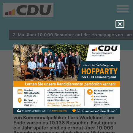
2. Mal über 10.000 Besucher auf der Homepage von Lar
BESUCHERREKORD: AM ENDE
WAREN ES 14.523 GÄSTE IN NUR
EINEM MONAT
Im Mai 2024 waren es schon einmal knapp
über 10.000 Besucher auf der Homepage
von Kommunalpolitiker Lars Wedekind - am
Ende waren es 10.138 Besucher. Fast genau
ein Jahr später sind es erneut über 10.000
Besucher gewesen, doch dieses Mal waren